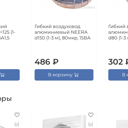
кий
Гибкий воздуховод
Гибкий 
25 (1-
алюминиевый NEERA
алюмин
ВА1,5
d150 (1-3 м), 80мкр, 15ВА
d80 (1-3
486 ₽
302 
В корзину
В 
оры