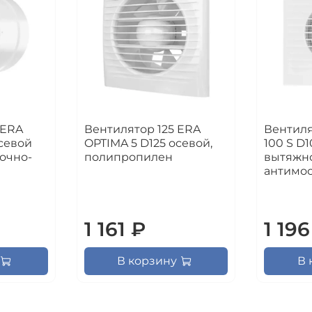
 ERA
Вентилятор 125 ERA
Вентиля
севой
OPTIMA 5 D125 осевой,
100 S D
очно-
полипропилен
вытяжн
антимос
1 161 ₽
1 196
В корзину
В 