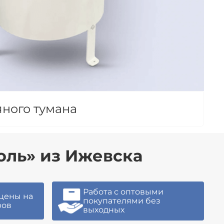
ного тумана
ль» из Ижевска
Работа с оптовыми
цены на
покупателями без
ров
выходных