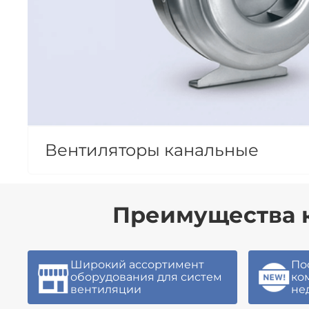
Вентиляторы канальные
Преимущества 
Широкий ассортимент
По
оборудования для систем
ко
вентиляции
не