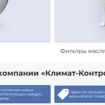
Фильтры масля
компании «Климат-Контро
ступления новых
Гарантия лучшей 
мплектующих каждую
весь каталог това
делю