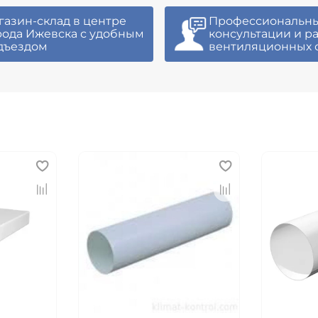
газин-склад в центре
Профессиональн
рода Ижевска с удобным
консультации и р
дъездом
вентиляционных 