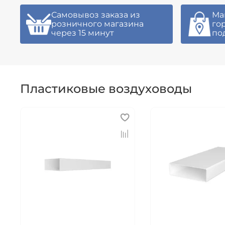
Самовывоз заказа из
Ма
розничного магазина
го
через 15 минут
по
Пластиковые воздуховоды