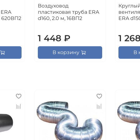
Воздуховод
Круглы
 ERA
пластиковая труба ERA
вентил
, 620ВП2
d160, 2.0 м, 16ВП2
ERA d150
1 448 ₽
1 26
В корзину
В 