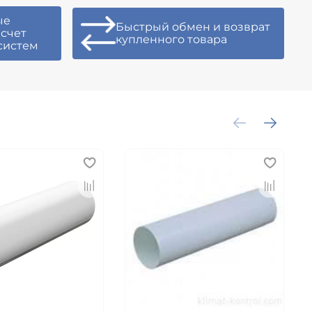
ые
Быстрый обмен и возврат
асчет
купленного товара
систем