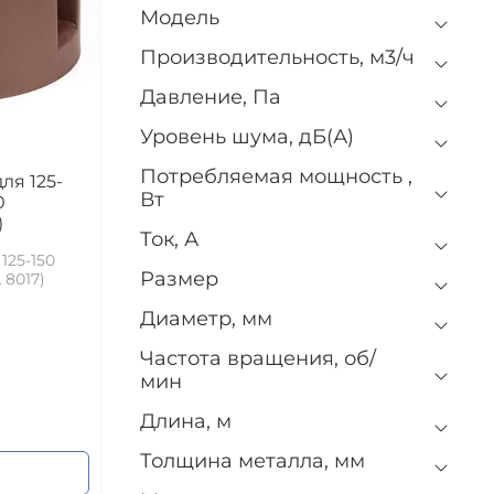
Модель
Производительность, м3/ч
Давление, Па
Уровень шума, дБ(А)
Потребляемая мощность ,
ля 125-
Вт
0
)
Ток, А
125-150
Размер
 8017)
Диаметр, мм
Частота вращения, об/
мин
Длина, м
Толщина металла, мм