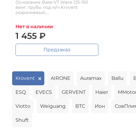
Основание Base-VT Wave 125-150
вент. трубы под м/ч Krovent
(коричневый,...
Нет в наличии
1 455 ₽
Предзаказ
Krovent
AIRONE
Auramax
Ballu
ESQ
EVECS
GERVENT
Haier
MMoto
Viotto
Weiguang
ВТС
Ион
СовПли
Shuft