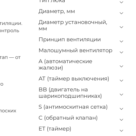
Тип люка
Диаметр, мм
Диаметр установочный,
нтиляции.
мм
онтроль
Принцип вентиляции
Малошумный вентилятор
тап — от
A (автоматические
м
жалюзи)
АТ (таймер выключения)
го
BB (двигатель на
шарикоподшипниках)
S (антимоскитная сетка)
лоских
C (обратный клапан)
ET (таймер)