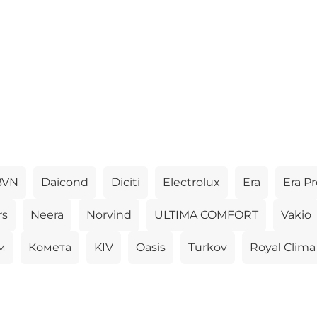
BVN
Daicond
Diciti
Electrolux
Era
Era Pr
rs
Neera
Norvind
ULTIMA COMFORT
Vakio
м
Комета
KIV
Oasis
Turkov
Royal Clima