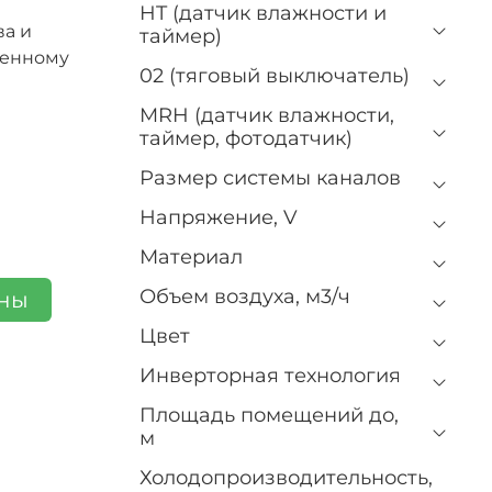
HT (датчик влажности и
ва и
таймер)
ренному
02 (тяговый выключатель)
MRH (датчик влажности,
таймер, фотодатчик)
Размер системы каналов
Напряжение, V
Материал
Объем воздуха, м3/ч
ены
Цвет
Инверторная технология
Площадь помещений до,
м
Холодопроизводительность,