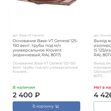
арт.
Base-VT General
арт.
Kroven
Основание Base-VT General 125-
Выход 
150 вент. трубы под м/ч
изолиро
универсальное Krovent
IS 125/и
(коричневый, RAL 8017)
RAL 8017
Основание Base-VT General 125-150
Выход в
вент. трубы под м/ч универсальное
изолиров
Krovent...
125/изол
8017)...
В наличии
Нет в н
2 400 ₽
4 42
В корзину