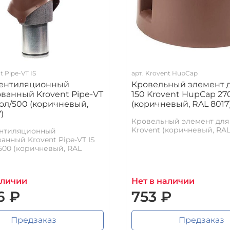
t Pipe-VT IS
арт.
Krovent HupCap
вентиляционный
Кровельный элемент д
ванный Krovent Pipe-VT
150 Krovent HupCap 27
зол/500 (коричневый,
(коричневый, RAL 8017
)
Кровельный элемент для 
Krovent (коричневый, RAL
ентиляционный
анный Krovent Pipe-VT IS
/500 (коричневый, RAL
аличии
Нет в наличии
6 ₽
753 ₽
Предзаказ
Предзаказ