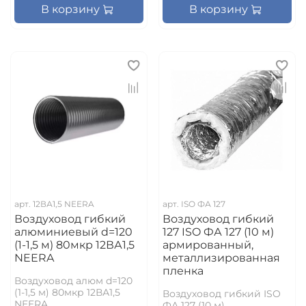
В корзину
В корзину
арт.
12ВА1,5 NEERA
арт.
ISO ФА 127
Воздуховод гибкий
Воздуховод гибкий
алюминиевый d=120
127 ISO ФА 127 (10 м)
(1-1,5 м) 80мкр 12ВА1,5
армированный,
NEERA
металлизированная
пленка
Воздуховод алюм d=120
(1-1,5 м) 80мкр 12ВА1,5
Воздуховод гибкий ISO
NEERA
ФА 127 (10 м)