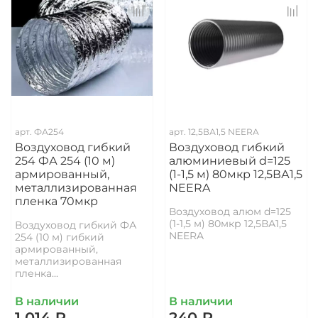
арт.
ФА254
арт.
12,5ВА1,5 NEERA
Воздуховод гибкий
Воздуховод гибкий
254 ФА 254 (10 м)
алюминиевый d=125
армированный,
(1-1,5 м) 80мкр 12,5ВА1,5
металлизированная
NEERA
пленка 70мкр
Воздуховод алюм d=125
(1-1,5 м) 80мкр 12,5ВА1,5
Воздуховод гибкий ФА
NEERA
254 (10 м) гибкий
армированный,
металлизированная
пленка...
В наличии
В наличии
1 014 ₽
240 ₽