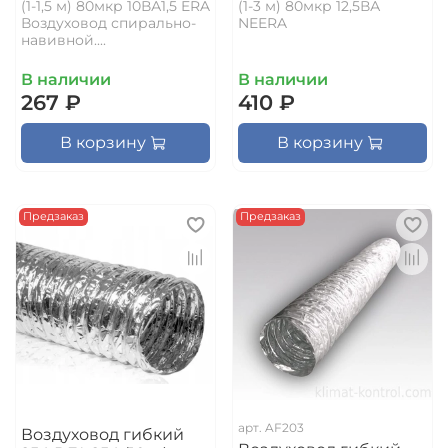
(1-1,5 м) 80мкр 10ВА1,5 ERA
(1-3 м) 80мкр 12,5ВА
Воздуховод спирально-
NEERA
навивной....
В наличии
В наличии
267 ₽
410 ₽
В корзину
В корзину
Предзаказ
Предзаказ
арт.
AF203
Воздуховод гибкий