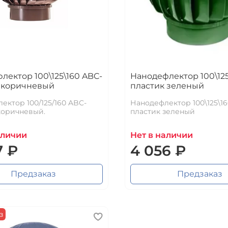
лектор 100\125\160 ABC-
Нанодефлектор 100\125
 коричневый
пластик зеленый
ектор 100/125/160 ABC-
Нанодефлектор 100\125\1
коричневый.
пластик зеленый
аличии
Нет в наличии
7 ₽
4 056 ₽
Предзаказ
Предзаказ
з