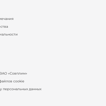
мечания
ества
иальности
ЗАО «Совплим»
файлов cookie
ку персональных данных