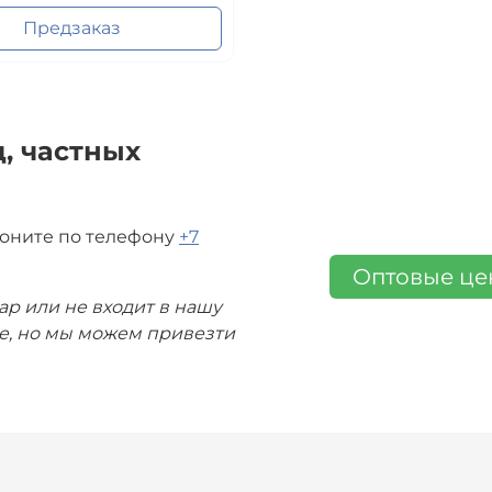
Предзаказ
, частных
воните по телефону
+7
Оптовые ц
ар или не входит в нашу
де, но мы можем привезти