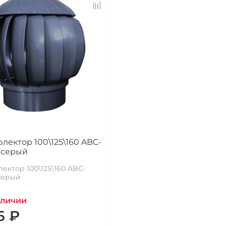
лектор 100\125\160 ABC-
 серый
ектор 100\125\160 ABC-
серый
аличии
6 ₽