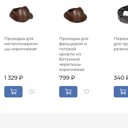
Проходка для
Проходка для
Перех
металлочерепи
фальцевой и
для тр
цы коричневая
готовой
резин
кровли из
битумной
черепицы
коричневая
1 329 ₽
799 ₽
340 