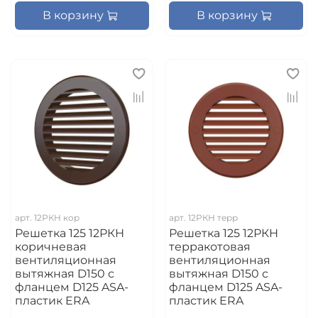
В корзину
В корзину
арт.
12РКН кор
арт.
12РКН терр
Решетка 125 12РКН
Решетка 125 12РКН
коричневая
терракотовая
вентиляционная
вентиляционная
вытяжная D150 с
вытяжная D150 с
фланцем D125 ASA-
фланцем D125 ASA-
пластик ERA
пластик ERA