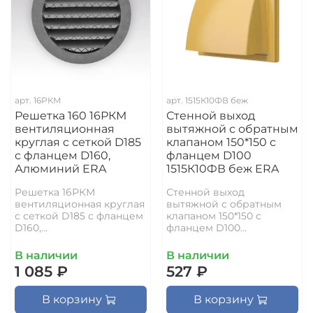
арт.
16РКМ
арт.
1515К10ФВ беж
Решетка 160 16РКМ
Стенной выход
вентиляционная
вытяжной с обратным
круглая c сеткой D185
клапаном 150*150 с
с фланцем D160,
фланцем D100
Алюминий ERA
1515К10ФВ беж ERA
Решетка 16РКМ
Стенной выход
вентиляционная круглая
вытяжной с обратным
c сеткой D185 с фланцем
клапаном 150*150 с
D160,...
фланцем D100...
В наличии
В наличии
1 085 ₽
527 ₽
В корзину
В корзину