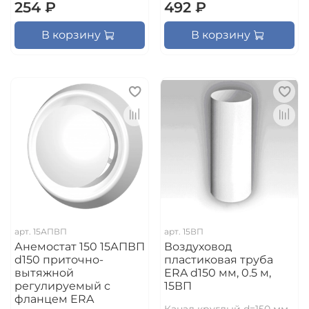
254 ₽
492 ₽
В корзину
В корзину
арт.
15АПВП
арт.
15ВП
Анемостат 150 15АПВП
Воздуховод
d150 приточно-
пластиковая труба
вытяжной
ERA d150 мм, 0.5 м,
регулируемый с
15ВП
фланцем ERA
Канал круглый d=150 мм