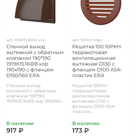
арт.
1919К15.16ФВ кор
арт.
10РКН терр
Стенной выход
Решетка 100 10РКН
вытяжной с обратным
терракотовая
клапаном 190*190
вентиляционная
1919К15.16ФВ кор
вытяжная D130 с
190х190 с фланцем
фланцем D100 ASA-
D150/160 ERA
пластик ERA
Стенной выход
Решетка 10РКН
вытяжной с обратным
террракотовая
клапаном 190*190
вентиляционная
1919К15.16ФВ кор 190х190...
вытяжная D130 с
фланцем D100 ASA-
пластик...
В наличии
В наличии
917 ₽
173 ₽