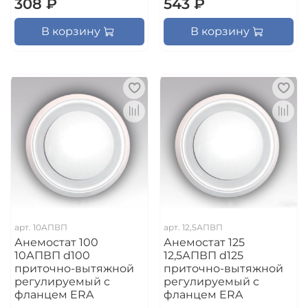
308 ₽
543 ₽
В корзину
В корзину
арт.
10АПВП
арт.
12,5АПВП
Анемостат 100
Анемостат 125
10АПВП d100
12,5АПВП d125
приточно-вытяжной
приточно-вытяжной
регулируемый с
регулируемый с
фланцем ERA
фланцем ERA