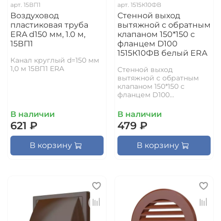
арт.
15ВП1
арт.
1515К10ФВ
Воздуховод
Стенной выход
пластиковая труба
вытяжной с обратным
ERA d150 мм, 1.0 м,
клапаном 150*150 с
15ВП1
фланцем D100
1515К10ФВ белый ERA
Канал круглый d=150 мм
1,0 м 15ВП1 ERA
Стенной выход
вытяжной с обратным
клапаном 150*150 с
фланцем D100...
В наличии
В наличии
621 ₽
479 ₽
В корзину
В корзину