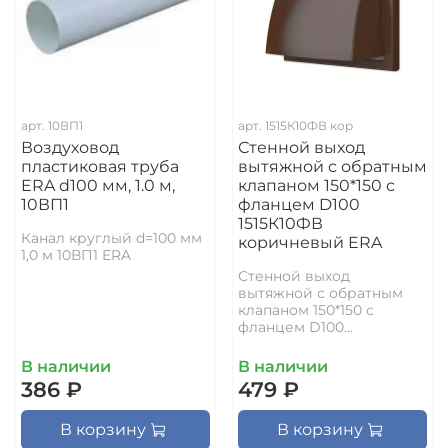
арт.
10ВП1
арт.
1515К10ФВ кор
Воздуховод
Стенной выход
пластиковая труба
вытяжной с обратным
ERA d100 мм, 1.0 м,
клапаном 150*150 с
10ВП1
фланцем D100
1515К10ФВ
Канал круглый d=100 мм
коричневый ERA
1,0 м 10ВП1 ERA
Стенной выход
вытяжной с обратным
клапаном 150*150 с
фланцем D100...
В наличии
В наличии
386 ₽
479 ₽
В корзину
В корзину