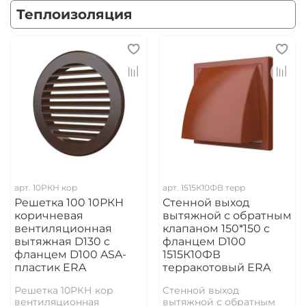
Теплоизоляция
арт.
10РКН кор
арт.
1515К10ФВ терр
Решетка 100 10РКН
Стенной выход
коричневая
вытяжной с обратным
вентиляционная
клапаном 150*150 с
вытяжная D130 с
фланцем D100
фланцем D100 ASA-
1515К10ФВ
пластик ERA
терракотовый ERA
Решетка 10РКН кор
Стенной выход
вентиляционная
вытяжной с обратным