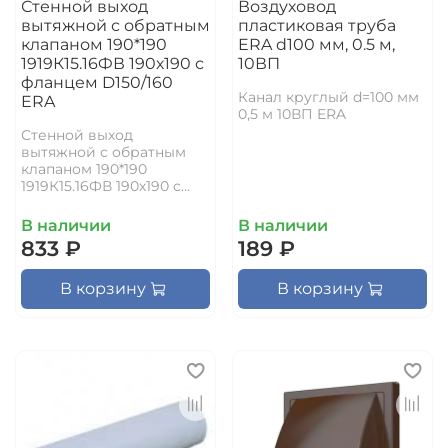
Стенной выход
Воздуховод
вытяжной с обратным
пластиковая труба
клапаном 190*190
ERA d100 мм, 0.5 м,
1919К15.16ФВ 190х190 с
10ВП
фланцем D150/160
Канал круглый d=100 мм
ERA
0,5 м 10ВП ERA
Стенной выход
вытяжной с обратным
клапаном 190*190
1919К15.16ФВ 190х190 с...
В наличии
В наличии
833 ₽
189 ₽
В корзину
В корзину