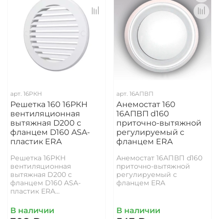
арт.
16РКН
арт.
16АПВП
Решетка 160 16РКН
Анемостат 160
вентиляционная
16АПВП d160
вытяжная D200 с
приточно-вытяжной
фланцем D160 ASA-
регулируемый с
пластик ERA
фланцем ERA
Решетка 16РКН
Анемостат 16АПВП d160
вентиляционная
приточно-вытяжной
вытяжная D200 с
регулируемый с
фланцем D160 ASA-
фланцем ERA
пластик ERA...
В наличии
В наличии