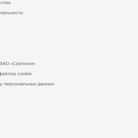
ества
иальности
ЗАО «Совплим»
файлов cookie
ку персональных данных