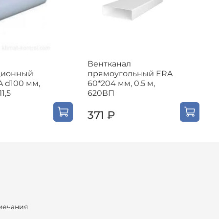
Вентканал
В
ционный
прямоугольный ERA
A d100 мм,
60*204 мм, 0.5 м,
6
П1,5
620ВП
371 ₽
мечания