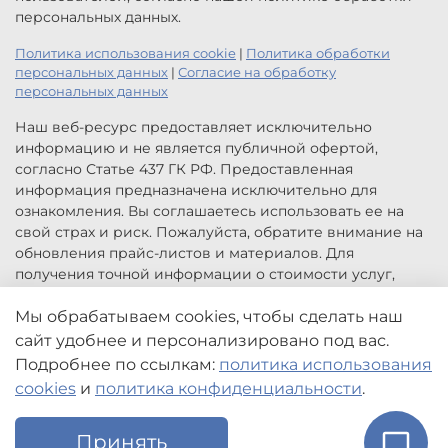
персональных данных.
Политика использования cookie
|
Политика обработки
персональных данных
|
Согласие на обработку
персональных данных
Наш веб-ресурс предоставляет исключительно
информацию и не является публичной офертой,
согласно Статье 437 ГК РФ. Предоставленная
информация предназначена исключительно для
ознакомления. Вы соглашаетесь использовать ее на
свой страх и риск. Пожалуйста, обратите внимание на
обновления прайс-листов и материалов. Для
получения точной информации о стоимости услуг,
свяжитесь с нами по указанным контактам или для
заказа услуг заполните форму обратной связи.
Мы обрабатываем cookies, чтобы сделать наш
Цены, указанные на сайте приведены как справочная
сайт удобнее и персонализировано под вас.
информация и не являются публичной офертой. Могут
Подробнее по ссылкам:
политика использования
быть изменены в любое время без предупреждения.
cookies
и
политика конфиденциальности
.
Принять