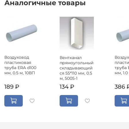
Аналогичные товары
Воздуховод
Возду
Вентканал
пластиковая
пласт
прямоугольный
труба ERA d100
труба 
складывающий
мм, 0.5 м, 10ВП
мм, 1.0
ся 55*110 мм, 0.5
м, 5005-1
189 ₽
134 ₽
386 