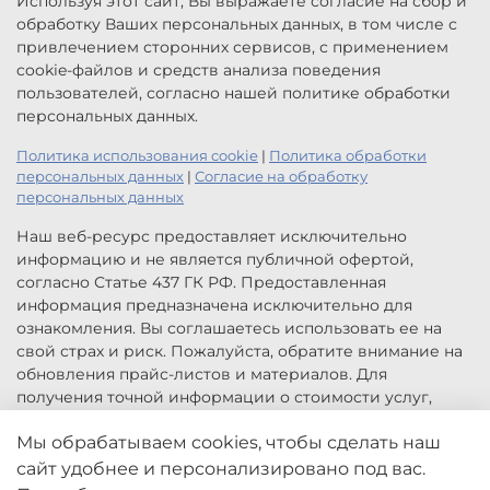
Используя этот сайт, Вы выражаете согласие на сбор и
обработку Ваших персональных данных, в том числе с
привлечением сторонних сервисов, с применением
cookie-файлов и средств анализа поведения
пользователей, согласно нашей политике обработки
персональных данных.
Политика использования cookie
|
Политика обработки
персональных данных
|
Согласие на обработку
персональных данных
Наш веб-ресурс предоставляет исключительно
информацию и не является публичной офертой,
согласно Статье 437 ГК РФ. Предоставленная
информация предназначена исключительно для
ознакомления. Вы соглашаетесь использовать ее на
свой страх и риск. Пожалуйста, обратите внимание на
обновления прайс-листов и материалов. Для
получения точной информации о стоимости услуг,
свяжитесь с нами по указанным контактам или для
Мы обрабатываем cookies, чтобы сделать наш
заказа услуг заполните форму обратной связи.
Цены, указанные на сайте приведены как справочная
сайт удобнее и персонализировано под вас.
информация и не являются публичной офертой. Могут