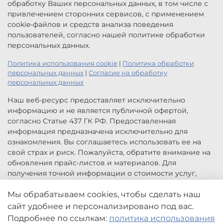
обработку Ваших персональных данных, в том числе с
привлечением сторонних сервисов, с применением
cookie-файлов и средств анализа поведения
пользователей, согласно нашей политике обработки
персональных данных.
Политика использования cookie
|
Политика обработки
персональных данных
|
Согласие на обработку
персональных данных
Наш веб-ресурс предоставляет исключительно
информацию и не является публичной офертой,
согласно Статье 437 ГК РФ. Предоставленная
информация предназначена исключительно для
ознакомления. Вы соглашаетесь использовать ее на
свой страх и риск. Пожалуйста, обратите внимание на
обновления прайс-листов и материалов. Для
получения точной информации о стоимости услуг,
свяжитесь с нами по указанным контактам или для
заказа услуг заполните форму обратной связи.
Мы обрабатываем cookies, чтобы сделать наш
Цены, указанные на сайте приведены как справочная
сайт удобнее и персонализировано под вас.
информация и не являются публичной офертой. Могут
Подробнее по ссылкам:
политика использования