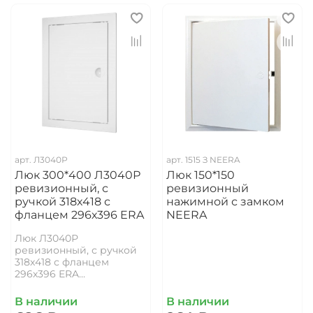
арт.
Л3040Р
арт.
1515 З NEERA
Люк 300*400 Л3040Р
Люк 150*150
ревизионный, с
ревизионный
ручкой 318х418 с
нажимной с замком
фланцем 296х396 ERA
NEERA
Люк Л3040Р
ревизионный, с ручкой
318х418 с фланцем
296х396 ERA...
В наличии
В наличии