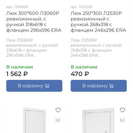
арт.
Л3060Р
арт.
Л2530Р
Люк 300*600 Л3060Р
Люк 250*300 Л2530Р
ревизионный, с
ревизионный с
ручкой 318х618 с
ручкой 268х318 с
фланцем 296х596 ERA
фланцем 246х296 ERA
Люк Л3060Р
Люк Л2530Р
ревизионный, с ручкой
ревизионный с ручкой
318х618 с фланцем
268х318 с фланцем
296х596 ERA...
246х296 ERA...
В наличии
В наличии
1 562 ₽
470 ₽
В корзину
В корзину