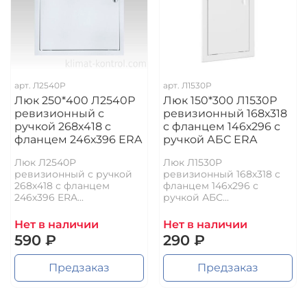
арт.
Л2540Р
арт.
Л1530Р
Люк 250*400 Л2540Р
Люк 150*300 Л1530Р
ревизионный с
ревизионный 168х318
ручкой 268х418 с
с фланцем 146х296 с
фланцем 246х396 ERA
ручкой АБС ERA
Люк Л2540Р
Люк Л1530Р
ревизионный с ручкой
ревизионный 168х318 с
268х418 с фланцем
фланцем 146х296 с
246х396 ERA...
ручкой АБС...
Нет в наличии
Нет в наличии
590 ₽
290 ₽
Предзаказ
Предзаказ