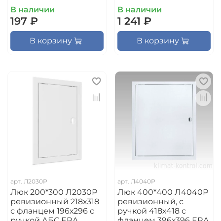
В наличии
В наличии
197 ₽
1 241 ₽
В корзину
В корзину
арт.
Л2030Р
арт.
Л4040Р
Люк 200*300 Л2030Р
Люк 400*400 Л4040Р
ревизионный 218х318
ревизионный, с
с фланцем 196х296 с
ручкой 418х418 с
ручкой АБС ERA
фланцем 396х396 ERA