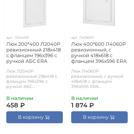
арт.
Л2040Р
арт.
Л4060Р
Люк 200*400 Л2040Р
Люк 400*600 Л4060Р
ревизионный 218х418
ревизионный, с
с фланцем 196х396 с
ручкой 418х618 с
ручкой АБС ERA
фланцем 396х596 ERA
Люк Л2040Р
Люк Л4060Р
ревизионный 218х418 с
ревизионный, с ручкой
фланцем 196х396 с
418х618 с фланцем
ручкой АБС...
396х596 ERA...
В наличии
В наличии
458 ₽
1 874 ₽
В корзину
В корзину