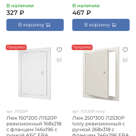
В наличии
В наличии
327 ₽
467 ₽
В корзину
В корзину
Предзаказ
Предзаказ
арт.
Л1520Р
арт.
Л2530Р Ivory
Люк 150*200 Л1520Р
Люк 250*300 Л2530Р
ревизионный 168х218
Ivory ревизионный с
с фланцем 146х196 с
ручкой 268х318 с
ручкой АБС ERA
фланцем 246х296 ERA