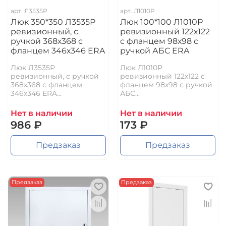
арт.
Л3535Р
арт.
Л1010Р
Люк 350*350 Л3535Р
Люк 100*100 Л1010Р
ревизионный, с
ревизионный 122х122
ручкой 368х368 с
с фланцем 98х98 с
фланцем 346х346 ERA
ручкой АБС ERA
Люк Л3535Р
Люк Л1010Р
ревизионный, с ручкой
ревизионный 122х122 с
368х368 с фланцем
фланцем 98х98 с ручкой
346х346 ERA...
АБС...
Нет в наличии
Нет в наличии
986 ₽
173 ₽
Предзаказ
Предзаказ
Предзаказ
Предзаказ