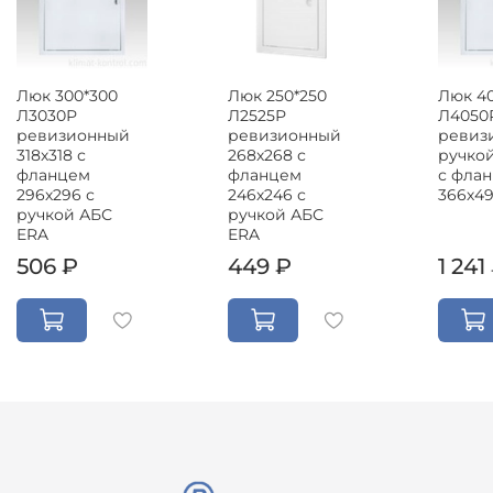
Люк 300*300
Люк 250*250
Люк 4
Л3030Р
Л2525Р
Л4050
ревизионный
ревизионный
ревиз
318х318 с
268х268 с
ручкой
фланцем
фланцем
с фла
296х296 с
246х246 с
366х4
ручкой АБС
ручкой АБС
ERA
ERA
506 ₽
449 ₽
1 241