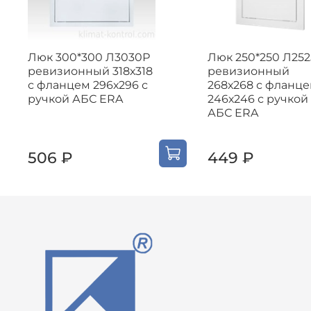
Люк 300*300 Л3030Р
Люк 250*250 Л25
ревизионный 318х318
ревизионный
с фланцем 296х296 с
268х268 с фланц
ручкой АБС ERA
246х246 с ручкой
АБС ERA
506 ₽
449 ₽