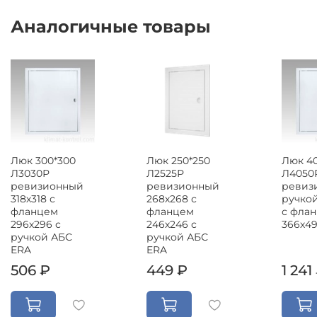
Аналогичные товары
Люк 300*300
Люк 250*250
Люк 4
Л3030Р
Л2525Р
Л4050
ревизионный
ревизионный
ревиз
318х318 с
268х268 с
ручкой
фланцем
фланцем
с фла
296х296 с
246х246 с
366х4
ручкой АБС
ручкой АБС
ERA
ERA
506 ₽
449 ₽
1 241