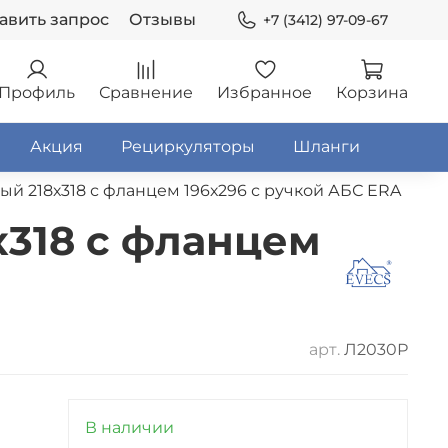
авить запрос
Отзывы
+7 (3412) 97-09-67
Профиль
Сравнение
Избранное
Корзина
Акция
Рециркуляторы
Шланги
й 218х318 с фланцем 196х296 с ручкой АБС ERA
х318 с фланцем
арт.
Л2030Р
В наличии