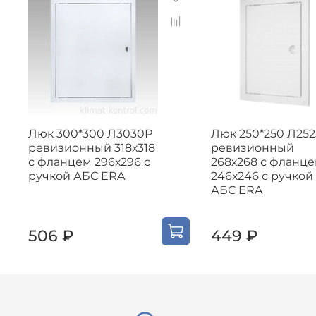
Люк 300*300 Л3030Р
Люк 250*250 Л25
ревизионный 318х318
ревизионный
с фланцем 296х296 с
268х268 с фланц
ручкой АБС ERA
246х246 с ручкой
АБС ERA
506 ₽
449 ₽