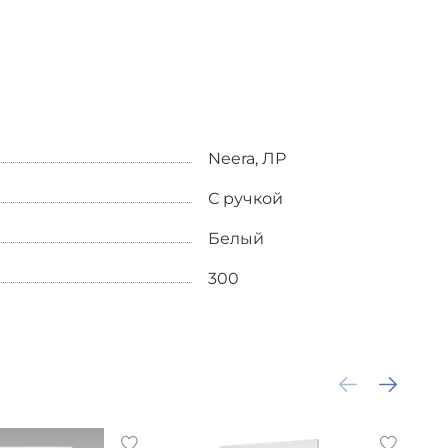
Neera, ЛР
С ручкой
Белый
300