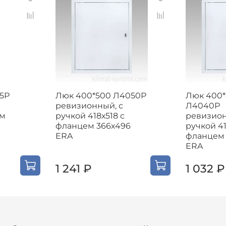
25Р
Люк 400*500 Л4050Р
Люк 400
ревизионный, с
Л4040Р
ем
ручкой 418х518 с
ревизион
фланцем 366х496
ручкой 41
ERA
фланцем 
ERA
1 241 ₽
1 032 ₽