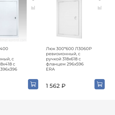
*400
Люк 300*600 Л3060Р
Л
ревизионный, с
ный, с
ручкой 318х618 с
р
8х418 с
фланцем 296х596
ф
396х396
ERA
1 562 ₽