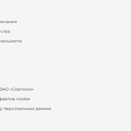
мечания
ества
иальности
ЗАО «Совплим»
файлов cookie
ку персональных данных