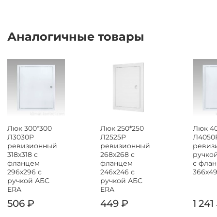
Аналогичные товары
Люк 300*300
Люк 250*250
Люк 4
Л3030Р
Л2525Р
Л4050
ревизионный
ревизионный
ревиз
318х318 с
268х268 с
ручкой
фланцем
фланцем
с фла
296х296 с
246х246 с
366х4
ручкой АБС
ручкой АБС
ERA
ERA
506 ₽
449 ₽
1 241