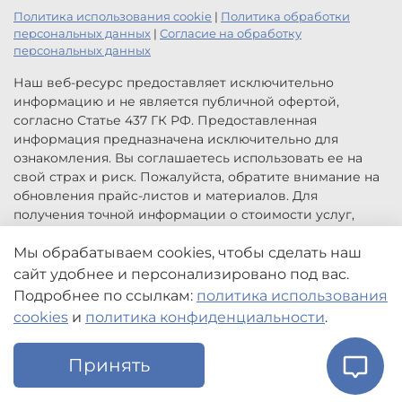
Политика использования cookie
|
Политика обработки
персональных данных
|
Согласие на обработку
персональных данных
Наш веб-ресурс предоставляет исключительно
информацию и не является публичной офертой,
согласно Статье 437 ГК РФ. Предоставленная
информация предназначена исключительно для
ознакомления. Вы соглашаетесь использовать ее на
свой страх и риск. Пожалуйста, обратите внимание на
обновления прайс-листов и материалов. Для
получения точной информации о стоимости услуг,
свяжитесь с нами по указанным контактам или для
Мы обрабатываем cookies, чтобы сделать наш
заказа услуг заполните форму обратной связи.
Цены, указанные на сайте приведены как справочная
сайт удобнее и персонализировано под вас.
информация и не являются публичной офертой. Могут
Подробнее по ссылкам:
политика использования
быть изменены в любое время без предупреждения.
cookies
и
политика конфиденциальности
.
Принять
Главная
Поиск
Корзина
Избранное
Профиль