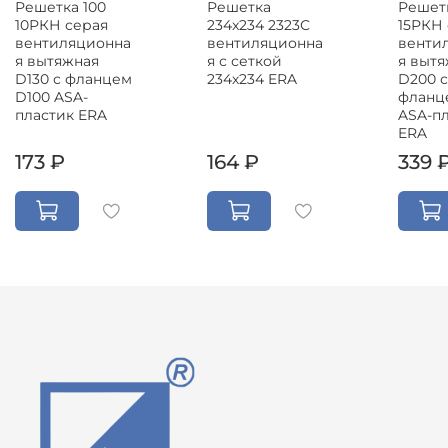
Решетка 100
Решетка
Решетк
10РКН серая
234x234 2323С
15РКН
вентиляционна
вентиляционна
венти
я вытяжная
я с сеткой
я выт
D130 с фланцем
234х234 ERA
D200 с
D100 ASA-
фланц
пластик ERA
ASA-п
ERA
173 ₽
164 ₽
339 