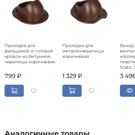
Проходка для
Проходка для
Выход
фальцевой и готовой
металлочерепицы
венти
кровли из битумной
коричневая
изоли
черепицы коричневая
пласт
Static 
799 ₽
1 329 ₽
3 49
Аналогичные товары