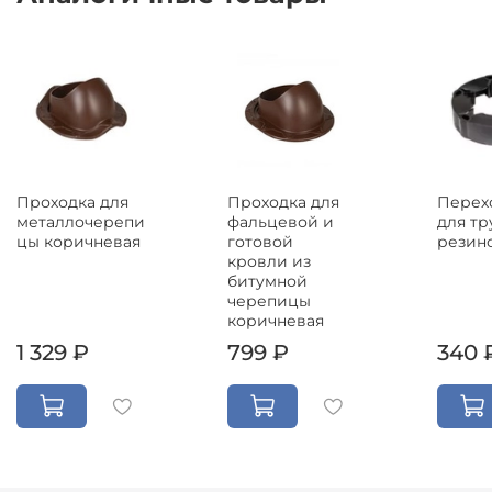
Проходка для
Проходка для
Перех
металлочерепи
фальцевой и
для тр
цы коричневая
готовой
резин
кровли из
битумной
черепицы
коричневая
1 329 ₽
799 ₽
340 