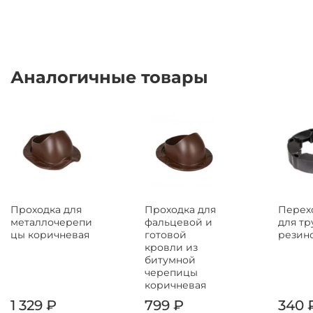
Аналогичные товары
Проходка для
Проходка для
Перех
металлочерепи
фальцевой и
для тр
цы коричневая
готовой
резин
кровли из
битумной
черепицы
коричневая
1 329 ₽
799 ₽
340 