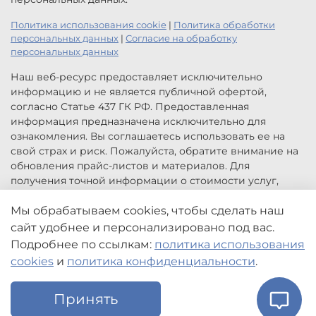
Политика использования cookie
|
Политика обработки
персональных данных
|
Согласие на обработку
персональных данных
Наш веб-ресурс предоставляет исключительно
информацию и не является публичной офертой,
согласно Статье 437 ГК РФ. Предоставленная
информация предназначена исключительно для
ознакомления. Вы соглашаетесь использовать ее на
свой страх и риск. Пожалуйста, обратите внимание на
обновления прайс-листов и материалов. Для
получения точной информации о стоимости услуг,
свяжитесь с нами по указанным контактам или для
Мы обрабатываем cookies, чтобы сделать наш
заказа услуг заполните форму обратной связи.
Цены, указанные на сайте приведены как справочная
сайт удобнее и персонализировано под вас.
информация и не являются публичной офертой. Могут
Подробнее по ссылкам:
политика использования
быть изменены в любое время без предупреждения.
cookies
и
политика конфиденциальности
.
Принять