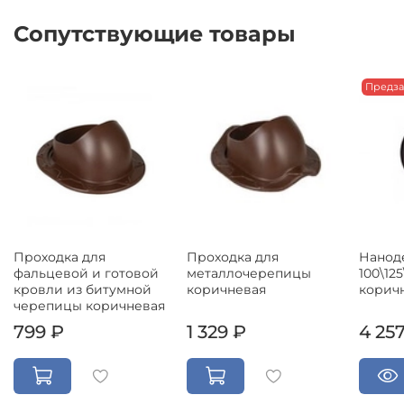
Сопутствующие товары
Предза
Проходка для
Проходка для
Нанод
фальцевой и готовой
металлочерепицы
100\12
кровли из битумной
коричневая
корич
черепицы коричневая
799 ₽
1 329 ₽
4 25