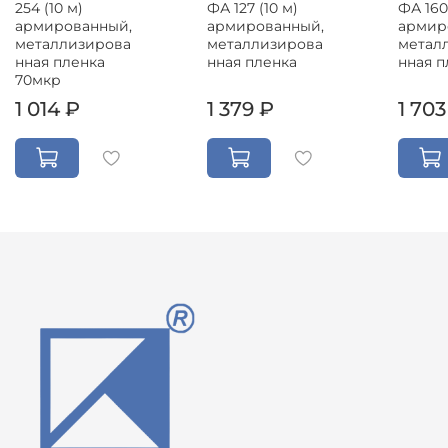
254 (10 м)
ФА 127 (10 м)
ФА 160
армированный,
армированный,
армир
металлизирова
металлизирова
метал
нная пленка
нная пленка
нная п
70мкр
1 014 ₽
1 379 ₽
1 703