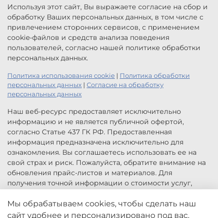
Используя этот сайт, Вы выражаете согласие на сбор и
обработку Ваших персональных данных, в том числе с
привлечением сторонних сервисов, с применением
cookie-файлов и средств анализа поведения
пользователей, согласно нашей политике обработки
персональных данных.
Политика использования cookie
|
Политика обработки
персональных данных
|
Согласие на обработку
персональных данных
Наш веб-ресурс предоставляет исключительно
информацию и не является публичной офертой,
согласно Статье 437 ГК РФ. Предоставленная
информация предназначена исключительно для
ознакомления. Вы соглашаетесь использовать ее на
свой страх и риск. Пожалуйста, обратите внимание на
обновления прайс-листов и материалов. Для
получения точной информации о стоимости услуг,
свяжитесь с нами по указанным контактам или для
заказа услуг заполните форму обратной связи.
Мы обрабатываем cookies, чтобы сделать наш
Цены, указанные на сайте приведены как справочная
сайт удобнее и персонализировано под вас.