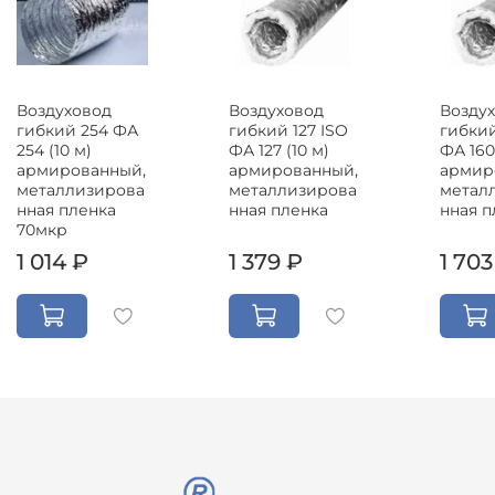
Воздуховод
Воздуховод
Возду
гибкий 254 ФА
гибкий 127 ISO
гибкий
254 (10 м)
ФА 127 (10 м)
ФА 160
армированный,
армированный,
армир
металлизирова
металлизирова
метал
нная пленка
нная пленка
нная п
70мкр
1 014 ₽
1 379 ₽
1 703