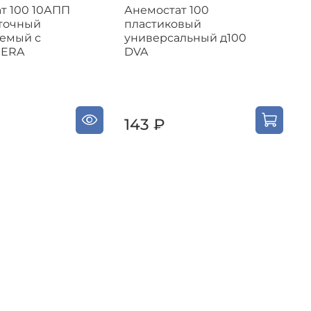
т 100 10АПП
Анемостат 100
А
точный
пластиковый
1
емый с
универсальный д100
 ERA
DVA
р
м
143 ₽