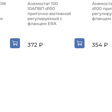
0DW
Анемостат 100
Анемоста
10АПВП d100
d100 при
приточно-вытяжной
регулиру
ля
регулируемый с
фланцем
фланцем ERA
372 ₽
354 ₽