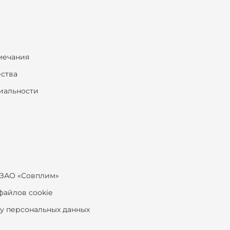
мечания
ества
иальности
ЗАО «Совплим»
файлов cookie
ку персональных данных