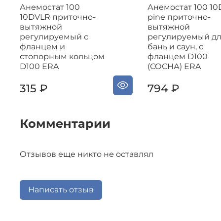
Анемостат 100
Анемостат 100 1
10DVLR приточно-
pine приточно-
вытяжной
вытяжной
регулируемый с
регулируемый д
фланцем и
бань и саун, с
стопорным кольцом
фланцем D100
D100 ERA
(СОСНА) ERA
315 ₽
794 ₽
Комментарии
Отзывов еще никто не оставлял
Написать отзыв