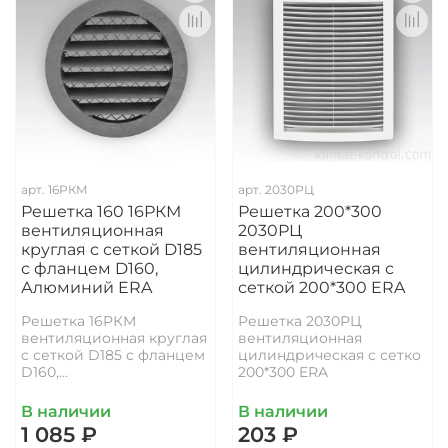
арт.
16РКМ
арт.
2030РЦ
Решетка 160 16РКМ
Решетка 200*300
вентиляционная
2030РЦ
круглая c сеткой D185
вентиляционная
с фланцем D160,
цилиндрическая с
Алюминий ERA
сеткой 200*300 ERA
Решетка 16РКМ
Решетка 2030РЦ
вентиляционная круглая
вентиляционная
c сеткой D185 с фланцем
цилиндрическая с сетко
D160,...
200*300 ERA
В наличии
В наличии
1 085 ₽
203 ₽