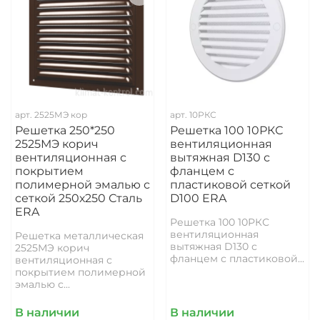
арт.
2525МЭ кор
арт.
10РКС
Решетка 250*250
Решетка 100 10РКС
2525МЭ корич
вентиляционная
вентиляционная с
вытяжная D130 с
покрытием
фланцем с
полимерной эмалью с
пластиковой сеткой
сеткой 250х250 Сталь
D100 ERA
ERA
Решетка 100 10РКС
вентиляционная
Решетка металлическая
вытяжная D130 с
2525МЭ корич
фланцем с пластиковой...
вентиляционная с
покрытием полимерной
эмалью с...
В наличии
В наличии