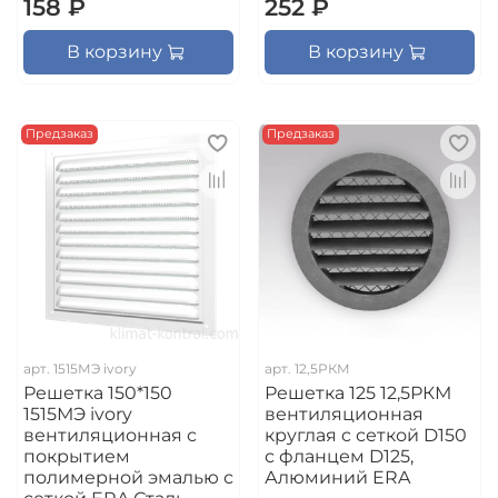
158 ₽
252 ₽
В корзину
В корзину
Предзаказ
Предзаказ
арт.
1515МЭ ivory
арт.
12,5РКМ
Решетка 150*150
Решетка 125 12,5РКМ
1515МЭ ivory
вентиляционная
вентиляционная с
круглая c сеткой D150
покрытием
с фланцем D125,
полимерной эмалью с
Алюминий ERA