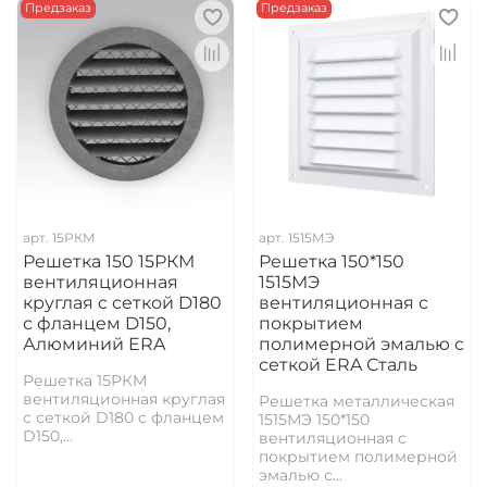
Предзаказ
Предзаказ
арт.
15РКМ
арт.
1515МЭ
Решетка 150 15РКМ
Решетка 150*150
вентиляционная
1515МЭ
круглая c сеткой D180
вентиляционная с
с фланцем D150,
покрытием
Алюминий ERA
полимерной эмалью с
сеткой ERA Сталь
Решетка 15РКМ
вентиляционная круглая
Решетка металлическая
c сеткой D180 с фланцем
1515МЭ 150*150
D150,...
вентиляционная с
покрытием полимерной
эмалью с...