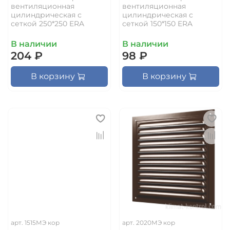
вентиляционная
вентиляционная
цилиндрическая с
цилиндрическая с
сеткой 250*250 ERA
сеткой 150*150 ERA
В наличии
В наличии
204 ₽
98 ₽
В корзину
В корзину
арт.
1515МЭ кор
арт.
2020МЭ кор