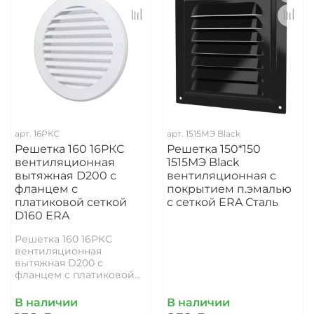
арт.
16РКС
арт.
1515МЭ Black
Решетка 160 16РКС
Решетка 150*150
вентиляционная
1515МЭ Black
вытяжная D200 с
вентиляционная с
фланцем с
покрытием п.эмалью
платиковой сеткой
с сеткой ERA Сталь
D160 ERA
Решетка 160 16РКС
вентиляционная
вытяжная D200 с
фланцем с платиковой...
В наличии
В наличии