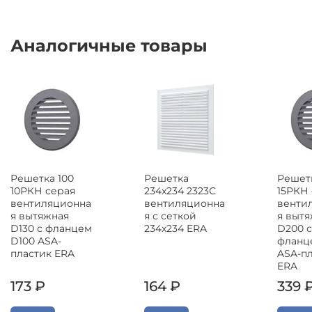
Аналогичные товары
Решетка 100
Решетка
Решетк
10РКН серая
234x234 2323С
15РКН
вентиляционна
вентиляционна
венти
я вытяжная
я с сеткой
я выт
D130 с фланцем
234х234 ERA
D200 с
D100 ASA-
фланц
пластик ERA
ASA-п
ERA
173 ₽
164 ₽
339 