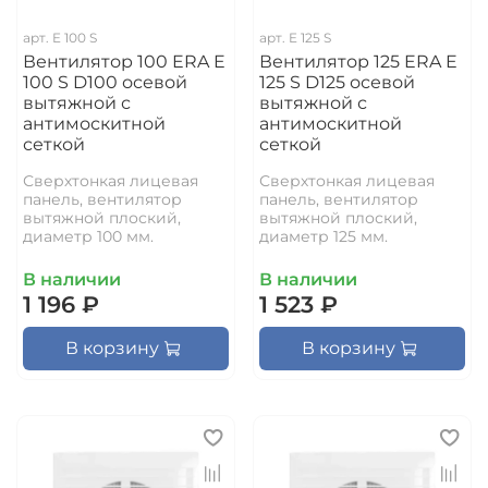
арт.
E 100 S
арт.
E 125 S
Вентилятор 100 ERA E
Вентилятор 125 ERA E
100 S D100 осевой
125 S D125 осевой
вытяжной с
вытяжной с
антимоскитной
антимоскитной
сеткой
сеткой
Сверхтонкая лицевая
Сверхтонкая лицевая
панель, вентилятор
панель, вентилятор
вытяжной плоский,
вытяжной плоский,
диаметр 100 мм.
диаметр 125 мм.
В наличии
В наличии
1 196 ₽
1 523 ₽
В корзину
В корзину