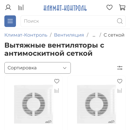
Климат-Контроль
Вентиляция
...
С сеткой
Вытяжные вентиляторы с
антимоскитной сеткой