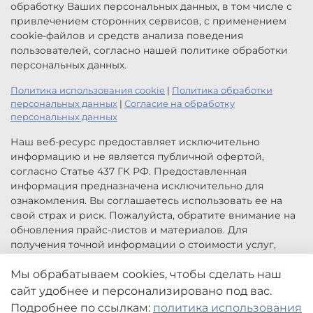
обработку Ваших персональных данных, в том числе с
привлечением сторонних сервисов, с применением
cookie-файлов и средств анализа поведения
пользователей, согласно нашей политике обработки
персональных данных.
Политика использования cookie
|
Политика обработки
персональных данных
|
Согласие на обработку
персональных данных
Наш веб-ресурс предоставляет исключительно
информацию и не является публичной офертой,
согласно Статье 437 ГК РФ. Предоставленная
информация предназначена исключительно для
ознакомления. Вы соглашаетесь использовать ее на
свой страх и риск. Пожалуйста, обратите внимание на
обновления прайс-листов и материалов. Для
получения точной информации о стоимости услуг,
свяжитесь с нами по указанным контактам или для
заказа услуг заполните форму обратной связи.
Мы обрабатываем cookies, чтобы сделать наш
Цены, указанные на сайте приведены как справочная
сайт удобнее и персонализировано под вас.
информация и не являются публичной офертой. Могут
Подробнее по ссылкам:
политика использования