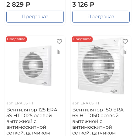
2 829 ₽
3 126 ₽
Предзаказ
Предзаказ
Предзаказ
Предзаказ
арт.
ERA 5S HT
арт.
ERA 6S HT
Вентилятор 125 ERA
Вентилятор 150 ERA
5S HT D125 осевой
6S HT D150 осевой
вытяжной с
вытяжной с
антимоскитной
антимоскитной
сеткой, датчиком
сеткой, датчиком