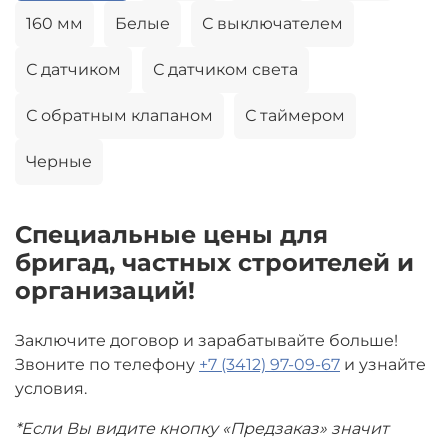
160 мм
Белые
С выключателем
С датчиком
С датчиком света
С обратным клапаном
С таймером
Черные
Специальные цены для
бригад, частных строителей и
организаций!
Заключите договор и зарабатывайте больше!
Звоните по телефону
+7 (3412) 97-09-67
и узнайте
условия.
*Если Вы видите кнопку «Предзаказ» значит