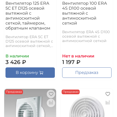
Вентилятор 125 ERA
Вентилятор 100 ERA
5C ET D125 осевой
4S D100 осевой
вытяжной с
вытяжной с
антимоскитной
антимоскитной
сеткой, таймером,
сеткой
обратным клапаном
Вентилятор ERA 4S D100
осевой вытяжной с
Вентилятор ERA 5C ET
антимоскитной сеткой
D125 осевой вытяжной с
антимоскитной сеткой,...
В наличии
Нет в наличии
3 426 ₽
1 197 ₽
В корзину
Предзаказ
Предзаказ
Предзаказ