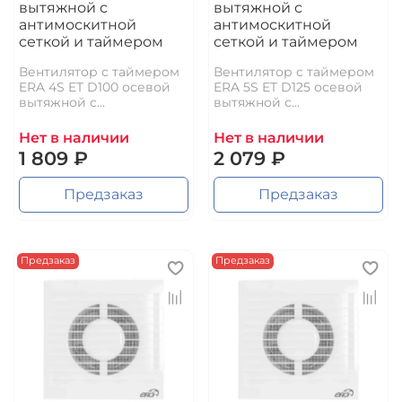
вытяжной с
вытяжной с
антимоскитной
антимоскитной
сеткой и таймером
сеткой и таймером
Вентилятор с таймером
Вентилятор с таймером
ERA 4S ET D100 осевой
ERA 5S ET D125 осевой
вытяжной с...
вытяжной с...
Нет в наличии
Нет в наличии
1 809 ₽
2 079 ₽
Предзаказ
Предзаказ
Предзаказ
Предзаказ