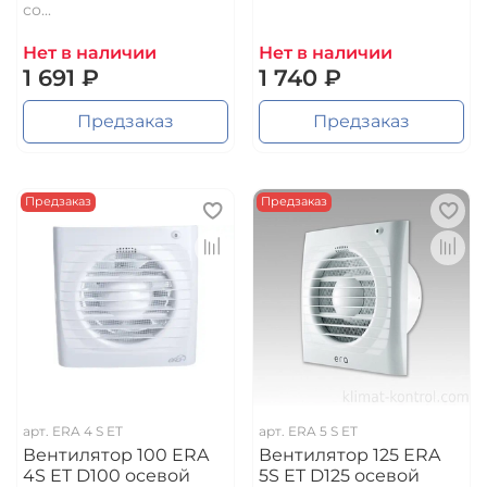
со...
Нет в наличии
Нет в наличии
1 691 ₽
1 740 ₽
Предзаказ
Предзаказ
Предзаказ
Предзаказ
арт.
ERA 4 S ET
арт.
ERA 5 S ET
Вентилятор 100 ERA
Вентилятор 125 ERA
4S ET D100 осевой
5S ET D125 осевой