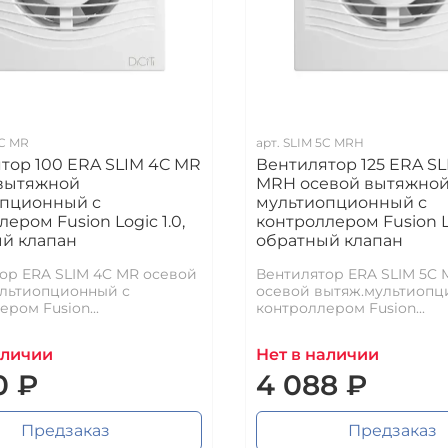
C MR
арт.
SLIM 5C MRH
тор 100 ERA SLIM 4C MR
Вентилятор 125 ERA SL
вытяжной
MRH осевой вытяжно
опционный с
мультиопционный с
ером Fusion Logic 1.0,
контроллером Fusion Log
й клапан
обратный клапан
ор ERA SLIM 4C MR осевой
Вентилятор ERA SLIM 5C
льтиопционный с
осевой вытяж.мультиопц
ром Fusion...
контроллером Fusion...
аличии
Нет в наличии
0 ₽
4 088 ₽
Предзаказ
Предзаказ