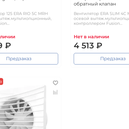
обратный клапан
ор 125 ERA RIO 5C MRH
Вентилятор ERA SLIM 4C
ытяж.мультиопционный,
осевой вытяж.мультиопц
on...
контроллером Fusion...
аличии
Нет в наличии
9 ₽
4 513 ₽
Предзаказ
Предзаказ
з