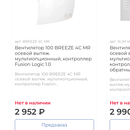
арт.
BREEZE 4C MR
арт.
SLIM 4
Вентилятор 100 BREEZE 4C MR
Вентиля
осевой вытяж.
осевой 
мультиопционный, контроллер
мульти
Fusion Logic 1.0
контролл
обратны
Вентилятор 100 BREEZE 4C MR
осевой вытяж. мультиопционный,
Вентилят
контроллер Fusion...
вытяж.му
контролле
Нет в наличии
Нет в н
2 952 ₽
2 99
Предзаказ