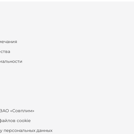
мечания
ества
иальности
ЗАО «Совплим»
файлов cookie
ку персональных данных