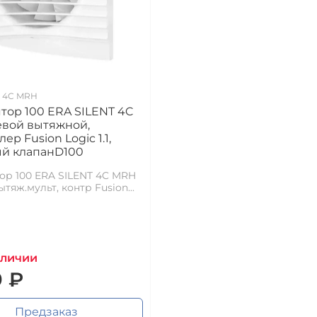
T 4C MRH
тор 100 ERA SILENT 4C
вой вытяжной,
ер Fusion Logic 1.1,
й клапанD100
ор 100 ERA SILENT 4C MRH
тяж.мульт, контр Fusion...
аличии
9 ₽
Предзаказ