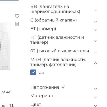
BB (двигатель на
шарикоподшипниках)
C (обратный клапан)
ET (таймер)
HT (датчик влажности и
таймер)
02 (тяговый выключатель)
MRH (датчик влажности,
таймер, фотодатчик)
да
Напряжение, V
LIM 4C
Материал
й
Цвет
ic 1.1,