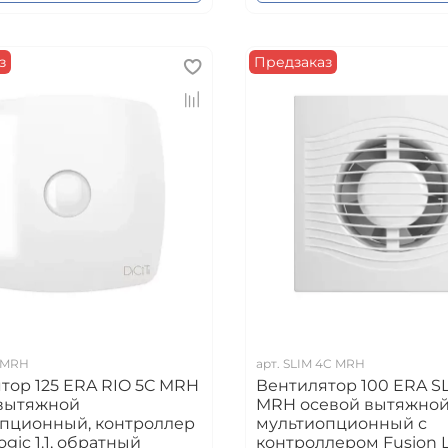
з
Предзаказ
 MRH
арт.
SLIM 4C MRH
тор 125 ERA RIO 5C MRH
Вентилятор 100 ERA S
вытяжной
MRH осевой вытяжно
пционный, контроллер
мультиопционный с
ogic 1.1, обратный
контроллером Fusion Log