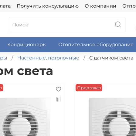
лата
Получить консультацию
О компании
Отпр
Кондиционеры
Отопительное оборудование
оры
Настенные, потолочные
С датчиком света
ом света
з
Предзаказ