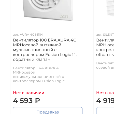
арт.
AURA 4C MRH
арт.
SILEN
Вентилятор 100 ERA AURA 4C
Вентиля
MRHосевой вытяжной
MRH осе
мультиопционный с
контролл
контроллером Fusion Logic 1.1,
обратны
обратный клапан
Вентилят
осевой вы
Вентилятор ERA AURA 4C
MRHосевой
вытяж.мультиопционный с
контроллером Fusion Logic...
Нет в наличии
Нет в н
4 593 ₽
4 91
Предзаказ