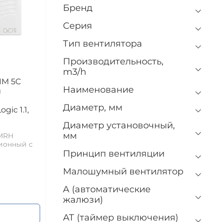
Бренд
Серия
Тип вентилятора
Производительность,
m3/h
IM 5C
Наименование
й
Диаметр, мм
ic 1.1,
Диаметр установочный,
мм
 MRH
ионный с
Принцип вентиляции
Малошумный вентилятор
A (автоматические
жалюзи)
АТ (таймер выключения)