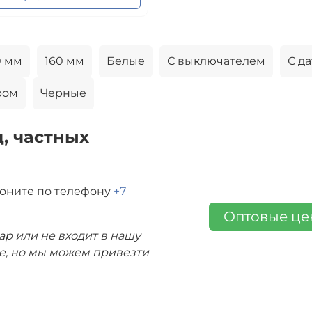
0 мм
160 мм
Белые
С выключателем
С д
ром
Черные
, частных
воните по телефону
+7
Оптовые ц
ар или не входит в нашу
де, но мы можем привезти