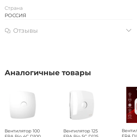
Страна
РОССИЯ
Отзывы
Аналогичные товары
Вентил
Вентилятор 100
Вентилятор 125
ERA DI
ERA Rio 4C D100
ERA Rio 5C D125