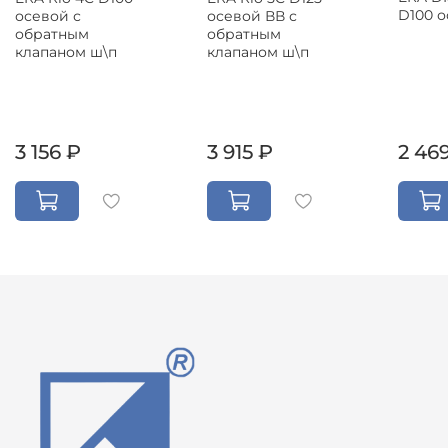
D100 
осевой с
осевой ВВ с
обратным
обратным
клапаном ш\п
клапаном ш\п
3 156 ₽
3 915 ₽
2 46