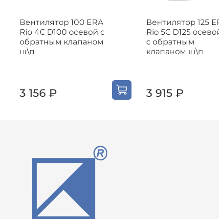
Вентилятор 100 ERA
Вентилятор 125 E
Rio 4C D100 осевой с
Rio 5C D125 осево
обратным клапаном
с обратным
ш\п
клапаном ш\п
3 156 ₽
3 915 ₽