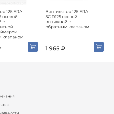
ор 125 ERA
Вентилятор 125 ERA
В
5 осевой
5C D125 осевой
P
 с
вытяжной с
о
китной
обратным клапаном
таймером,
м клапаном
₽
1 965 ₽
мечания
ества
иальности