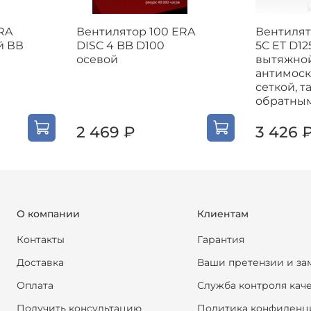
RA
Вентилятор 100 ERA
Вентилят
й ВВ
DISC 4 BB D100
5C ET D12
осевой
вытяжной
антимос
сеткой, 
обратны
2 469 ₽
3 426 
О компании
Клиентам
Контакты
Гарантия
Доставка
Ваши претензии и за
Оплата
Служба контроля кач
Получить консультацию
Политика конфиденц