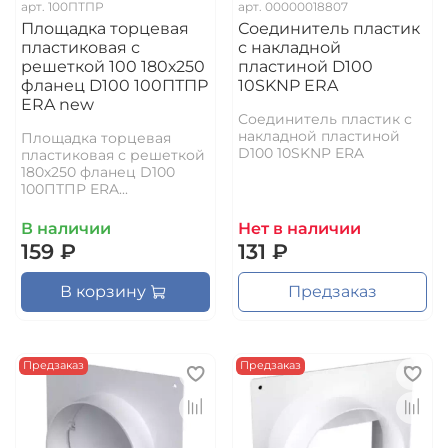
арт.
100ПТПР
арт.
00000018807
Площадка торцевая
Соединитель пластик
пластиковая с
с накладной
решеткой 100 180х250
пластиной D100
фланец D100 100ПТПР
10SKNP ERA
ERA new
Соединитель пластик с
накладной пластиной
Площадка торцевая
D100 10SKNP ERA
пластиковая с решеткой
180х250 фланец D100
100ПТПР ERA...
В наличии
Нет в наличии
159 ₽
131 ₽
В корзину
Предзаказ
Предзаказ
Предзаказ