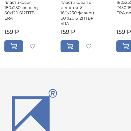
пластиковая
пластиковая с
180х25
180х250 фланец
решеткой
D150 
60х120 612ПТВ
180х250 фланец
ERA n
ERA
60х120 612ПТВР
ERA
159 ₽
159 ₽
159 ₽