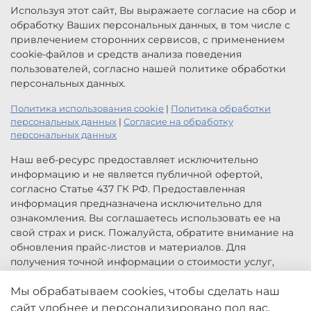
Используя этот сайт, Вы выражаете согласие на сбор и
обработку Ваших персональных данных, в том числе с
привлечением сторонних сервисов, с применением
cookie-файлов и средств анализа поведения
пользователей, согласно нашей политике обработки
персональных данных.
Политика использования cookie
|
Политика обработки
персональных данных
|
Согласие на обработку
персональных данных
Наш веб-ресурс предоставляет исключительно
информацию и не является публичной офертой,
согласно Статье 437 ГК РФ. Предоставленная
информация предназначена исключительно для
ознакомления. Вы соглашаетесь использовать ее на
свой страх и риск. Пожалуйста, обратите внимание на
обновления прайс-листов и материалов. Для
получения точной информации о стоимости услуг,
свяжитесь с нами по указанным контактам или для
заказа услуг заполните форму обратной связи.
Мы обрабатываем cookies, чтобы сделать наш
Цены, указанные на сайте приведены как справочная
сайт удобнее и персонализировано под вас.