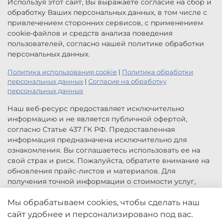
Используя этот сайт, Вы выражаете согласие на сбор и
обработку Ваших персональных данных, в том числе с
привлечением сторонних сервисов, с применением
cookie-файлов и средств анализа поведения
пользователей, согласно нашей политике обработки
персональных данных.
Политика использования cookie
|
Политика обработки
персональных данных
|
Согласие на обработку
персональных данных
Наш веб-ресурс предоставляет исключительно
информацию и не является публичной офертой,
согласно Статье 437 ГК РФ. Предоставленная
информация предназначена исключительно для
ознакомления. Вы соглашаетесь использовать ее на
свой страх и риск. Пожалуйста, обратите внимание на
обновления прайс-листов и материалов. Для
получения точной информации о стоимости услуг,
свяжитесь с нами по указанным контактам или для
заказа услуг заполните форму обратной связи.
Мы обрабатываем cookies, чтобы сделать наш
Цены, указанные на сайте приведены как справочная
сайт удобнее и персонализировано под вас.