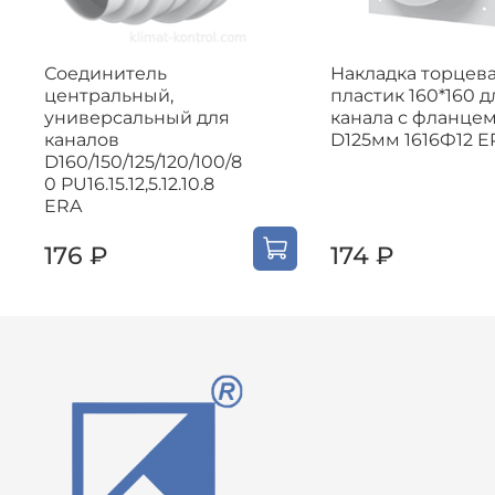
Соединитель
Накладка торцев
центральный,
пластик 160*160 д
универсальный для
канала с фланце
каналов
D125мм 1616Ф12 E
D160/150/125/120/100/8
0 PU16.15.12,5.12.10.8
ERA
176 ₽
174 ₽