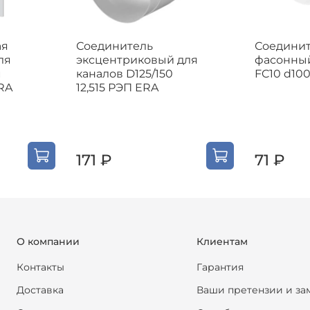
ая
Соединитель
Соедини
ля
эксцентриковый для
фасонный
м
каналов D125/150
FC10 d10
RA
12,515 РЭП ERA
171 ₽
71 ₽
О компании
Клиентам
Контакты
Гарантия
Доставка
Ваши претензии и за