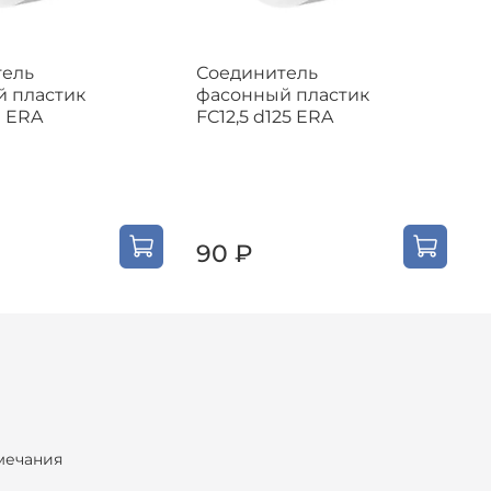
тель
Соединитель
 пластик
фасонный пластик
ф
0 ERA
FC12,5 d125 ERA
F
90 ₽
мечания