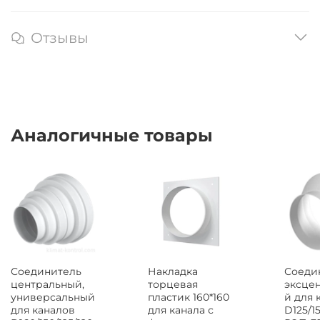
Отзывы
Аналогичные товары
Соединитель
Соеди
Накладка
центральный,
эксце
торцевая
универсальный
й для 
пластик 160*160
для каналов
D125/15
для канала с