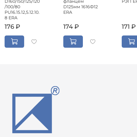
D160/150/125/120
РЭП E
фланцем
/100/80
D125мм 1616Ф12
PU16.15.12,5.12.10.
ERA
8 ERA
176 ₽
174 ₽
171 ₽