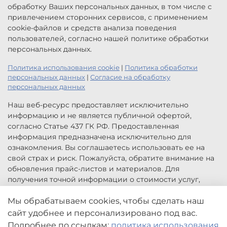
обработку Ваших персональных данных, в том числе с
привлечением сторонних сервисов, с применением
cookie-файлов и средств анализа поведения
пользователей, согласно нашей политике обработки
персональных данных.
Политика использования cookie
|
Политика обработки
персональных данных
|
Согласие на обработку
персональных данных
Наш веб-ресурс предоставляет исключительно
информацию и не является публичной офертой,
согласно Статье 437 ГК РФ. Предоставленная
информация предназначена исключительно для
ознакомления. Вы соглашаетесь использовать ее на
свой страх и риск. Пожалуйста, обратите внимание на
обновления прайс-листов и материалов. Для
получения точной информации о стоимости услуг,
свяжитесь с нами по указанным контактам или для
заказа услуг заполните форму обратной связи.
Мы обрабатываем cookies, чтобы сделать наш
Цены, указанные на сайте приведены как справочная
сайт удобнее и персонализировано под вас.
информация и не являются публичной офертой. Могут
Подробнее по ссылкам:
политика использования