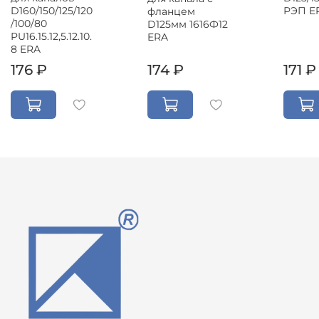
D160/150/125/120
РЭП E
фланцем
/100/80
D125мм 1616Ф12
PU16.15.12,5.12.10.
ERA
8 ERA
176 ₽
174 ₽
171 ₽