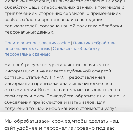
Используя этот сайт, Вы выражаете согласие на сбор и
обработку Ваших персональных данных, в том числе с
привлечением сторонних сервисов, с применением
cookie-файлов и средств анализа поведения
пользователей, согласно нашей политике обработки
персональных данных.
Политика использования cookie
|
Политика обработки
персональных данных
|
Согласие на обработку
персональных данных
Наш веб-ресурс предоставляет исключительно
информацию и не является публичной офертой,
согласно Статье 437 ГК РФ. Предоставленная
информация предназначена исключительно для
ознакомления. Вы соглашаетесь использовать ее на
свой страх и риск. Пожалуйста, обратите внимание на
обновления прайс-листов и материалов. Для
получения точной информации о стоимости услуг,
свяжитесь с нами по указанным контактам или для
Мы обрабатываем cookies, чтобы сделать наш
заказа услуг заполните форму обратной связи.
Цены, указанные на сайте приведены как справочная
сайт удобнее и персонализировано под вас.