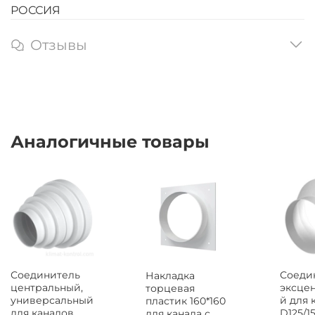
РОССИЯ
Отзывы
Аналогичные товары
Соединитель
Соеди
Накладка
центральный,
эксце
торцевая
универсальный
й для 
пластик 160*160
для каналов
D125/15
для канала с