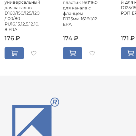
универсальный
й для 
пластик 160*160
для каналов
D125/15
для канала с
D160/150/125/120
РЭП E
фланцем
/100/80
D125мм 1616Ф12
PU16.15.12,5.12.10.
ERA
8 ERA
176 ₽
174 ₽
171 ₽