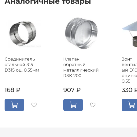
Аналогичные товары
Клапан
Соединитель
Зонт
обратный
стальной 315
венти
металлический
D315 оц. 0,55мм
ый D1
RSK 200
оцинк
0,55
168 ₽
907 ₽
330 