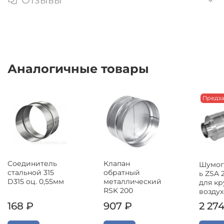
Отзывы
Аналогичные товары
Предза
Клапан
Соединитель
Шумог
обратный
стальной 315
ь ZSA 
металлический
D315 оц. 0,55мм
для кр
RSK 200
возду
168 ₽
907 ₽
2 27