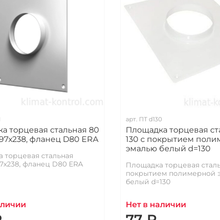
М
арт.
ПТ d130
а торцевая стальная 80
Площадка торцевая ст
97х238, фланец D80 ERA
130 с покрытием пол
эмалью белый d=130
 торцевая стальная
7х238, фланец D80 ERA
Площадка торцевая сталь
покрытием полимерной 
белый d=130
аличии
Нет в наличии
₽
77 ₽