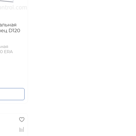
альная
нец D120
ьная
20 ERA