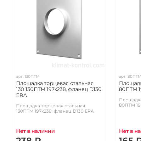
арт.
130ПТМ
арт.
80ПТ
Площадка торцевая стальная
Площадк
130 130ПТМ 197х238, фланец D130
80ПТМ 1
ERA
Площадка
80ПТМ 19
Площадка торцевая стальная
130ПТМ 197х238, фланец D130 ERA
Нет в наличии
Нет в н
238 ₽
165 