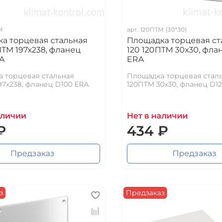
М
арт.
120ПТМ (30*30)
а торцевая стальная
Площадка торцевая ст
ПТМ 197х238, фланец
120 120ПТМ 30х30, фла
A
ERA
 торцевая стальная
Площадка торцевая стал
97х238, фланец D100 ERA
120ПТМ 30х30, фланец D1
аличии
Нет в наличии
₽
434 ₽
Предзаказ
Предзаказ
з
Предзаказ