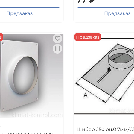
Предзаказ
Предзаказ
з
Предзаказ
М
Шибер 250 оц.0,7мм/С
а торцевая стальная