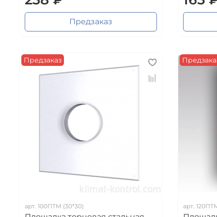
Предзаказ
Предзаказ
Предзака
арт.
100ПТМ (30*30)
арт.
120ПТ
Площадка торцевая стальная
Площадк