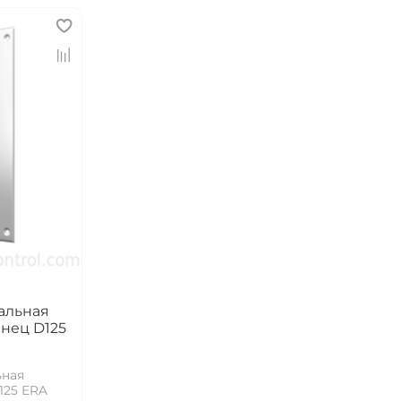
альная
анец D125
ьная
125 ERA