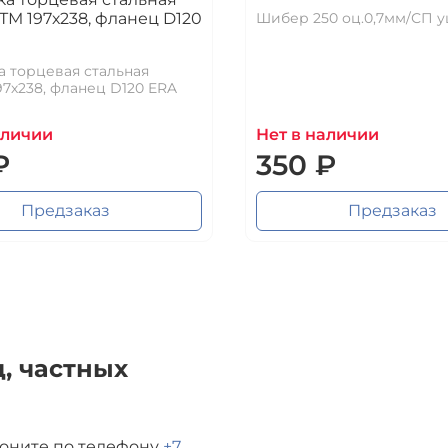
ТМ 197х238, фланец D120
Шибер 250 оц.0,7мм/СП у
 торцевая стальная
97х238, фланец D120 ERA
аличии
Нет в наличии
₽
350 ₽
Предзаказ
Предзаказ
, частных
воните по телефону
+7