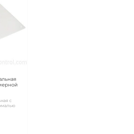
альная
имерной
ная с
эмалью