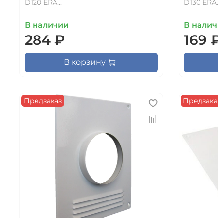
D120 ERA...
D130 ERA..
В наличии
В налич
284 ₽
169 
В корзину
Предзаказ
Предзака