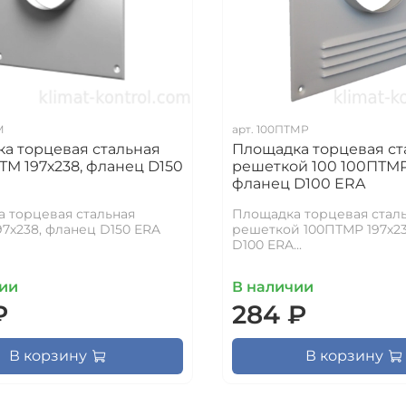
М
арт.
100ПТМР
а торцевая стальная
Площадка торцевая ст
ТМ 197х238, фланец D150
решеткой 100 100ПТМР 
фланец D100 ERA
 торцевая стальная
Площадка торцевая сталь
97х238, фланец D150 ERA
решеткой 100ПТМР 197х23
D100 ERA...
ии
В наличии
₽
284 ₽
В корзину
В корзину