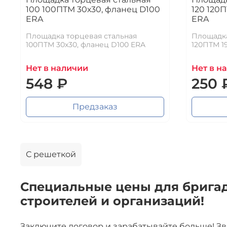
100 100ПТМ 30х30, фланец D100
120 120П
ERA
ERA
Площадка торцевая стальная
Площадка
100ПТМ 30х30, фланец D100 ERA
120ПТМ 1
Нет в наличии
Нет в н
548 ₽
250 
Предзаказ
С решеткой
Специальные цены для бригад
строителей и организаций!
Заключите договор и зарабатывайте больше! З