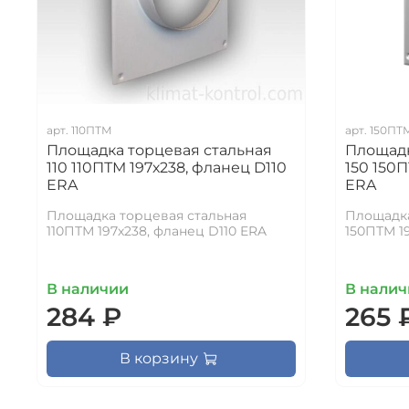
арт.
110ПТМ
арт.
150ПТ
Площадка торцевая стальная
Площадк
110 110ПТМ 197х238, фланец D110
150 150П
ERA
ERA
Площадка торцевая стальная
Площадка
110ПТМ 197х238, фланец D110 ERA
150ПТМ 1
В наличии
В налич
284 ₽
265 
В корзину