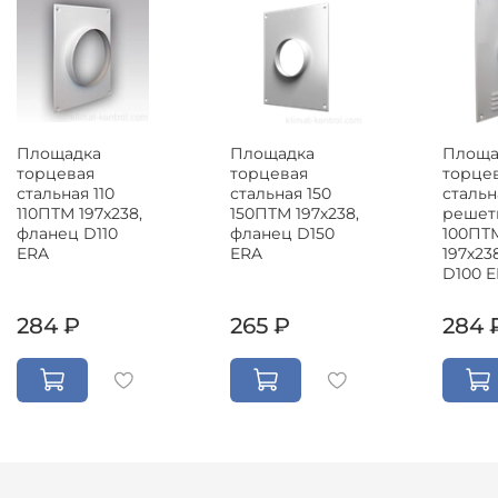
Площадка
Площадка
Площа
торцевая
торцевая
торце
стальная 110
стальная 150
стальн
110ПТМ 197х238,
150ПТМ 197х238,
решет
фланец D110
фланец D150
100ПТ
ERA
ERA
197х23
D100 
284 ₽
265 ₽
284 