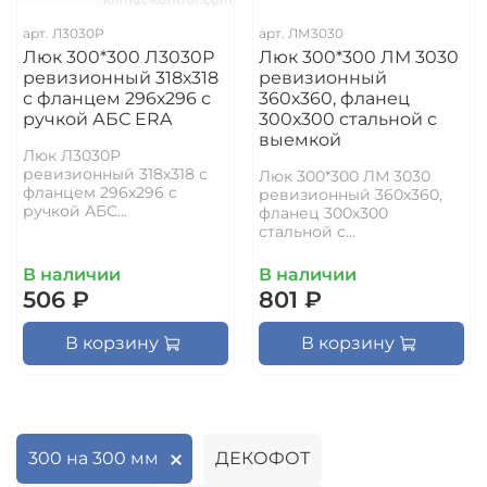
арт.
Л3030Р
арт.
ЛМ3030
Люк 300*300 Л3030Р
Люк 300*300 ЛМ 3030
ревизионный 318х318
ревизионный
с фланцем 296х296 с
360х360, фланец
ручкой АБС ERA
300х300 стальной с
выемкой
Люк Л3030Р
ревизионный 318х318 с
Люк 300*300 ЛМ 3030
фланцем 296х296 с
ревизионный 360х360,
ручкой АБС...
фланец 300х300
стальной с...
В наличии
В наличии
506 ₽
801 ₽
В корзину
В корзину
300 на 300 мм
ДЕКОФОТ