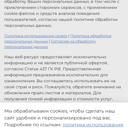
обработку Ваших персональных данных, в том числе с
привлечением сторонних сервисов, с применением
cookie-файлов и средств анализа поведения
пользователей, согласно нашей политике обработки
персональных данных.
Политика использования cookie
|
Политика обработки
персональных данных
|
Согласие на обработку
персональных данных
Наш веб-ресурс предоставляет исключительно
информацию и не является публичной офертой,
согласно Статье 437 ГК РФ. Предоставленная
информация предназначена исключительно для
ознакомления. Вы соглашаетесь использовать ее на
свой страх и риск. Пожалуйста, обратите внимание на
обновления прайс-листов и материалов. Для
получения точной информации о стоимости услуг,
свяжитесь с нами по указанным контактам или для
заказа услуг заполните форму обратной связи.
Мы обрабатываем cookies, чтобы сделать наш
Цены, указанные на сайте приведены как справочная
сайт удобнее и персонализировано под вас.
информация и не являются публичной офертой. Могут
Подробнее по ссылкам:
политика использования