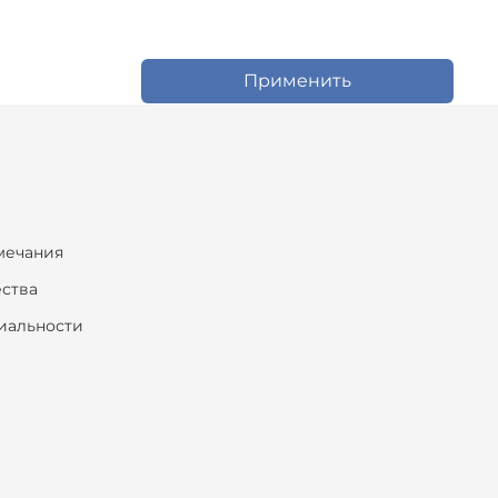
Применить
мечания
ества
иальности