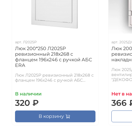
арт.
Л2025Р
арт.
2025Д
Люк 200*250 Л2025Р
Люк 200
ревизионный 218х268 с
ревизи
фланцем 196х246 с ручкой АБС
накладн
ERA
Люк 202
вентили
Люк Л2025Р ревизионный 218х268 с
"ДЕКОФО
фланцем 196х246 с ручкой АБС...
В наличии
Нет в н
320 ₽
366 
В корзину