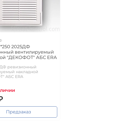
Ф
*250 2025ДФ
онный вентилируемый
ой "ДЕКОФОТ" АБС ERA
5ДФ ревизионный
руемый накладной
Т" АБС ERA
аличии
₽
Предзаказ