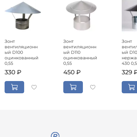
Зонт
Зонт
Зонт
вентиляционн
вентиляционн
венти
ый D100
ый D110
ый D1
оцинкованный
оцинкованный
нержа
0,55
0,55
430 0,
330 ₽
450 ₽
329 