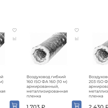
ий
Воздуховод гибкий
Воздухов
м)
160 ISO ФА 160 (10 м)
203 ISO Ф
армированный,
армиров
ная
металлизированная
металли
пленка
пленка
1 703 ₽
2 430 