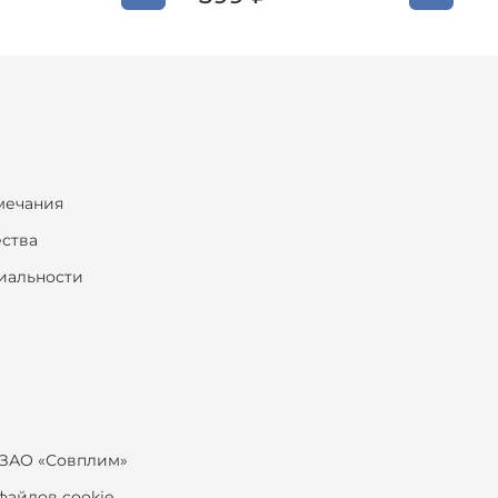
мечания
ества
иальности
ЗАО «Совплим»
файлов cookie