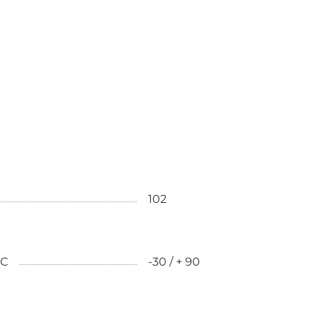
102
˚С
-30 / + 90