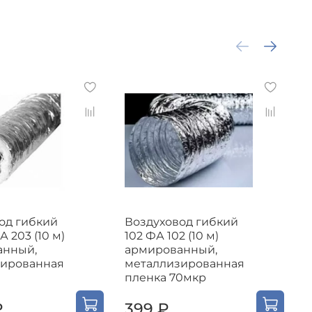
од гибкий
Воздуховод гибкий
В
А 203 (10 м)
102 ФА 102 (10 м)
1
анный,
армированный,
зированная
металлизированная
пленка 70мкр
п
₽
399 ₽