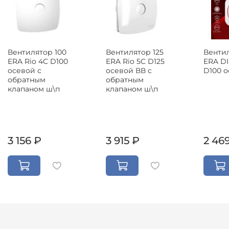
Вентил
Вентилятор 100
Вентилятор 125
ERA DI
ERA Rio 4C D100
ERA Rio 5C D125
D100 
осевой с
осевой ВВ с
обратным
обратным
клапаном ш\п
клапаном ш\п
3 156 ₽
3 915 ₽
2 46