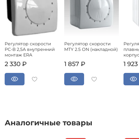
Регулятор скорости
Регулятор скорости
Регуля
РС-В 2,5А внутренний
MTY 2.5 ON (накладной)
плавны
монтаж ERA
корпус
2 330 ₽
1 857 ₽
1 923
Аналогичные товары