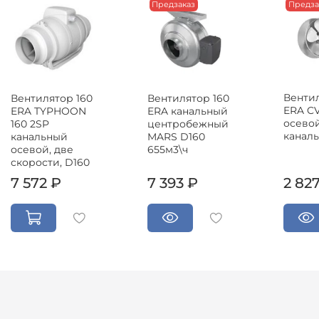
Предзаказ
Предза
Вентил
Вентилятор 160
Вентилятор 160
ERA CV
ERA TYPHOON
ERA канальный
осево
160 2SP
центробежный
канал
канальный
MARS D160
осевой, две
655м3\ч
скорости, D160
7 572 ₽
7 393 ₽
2 82