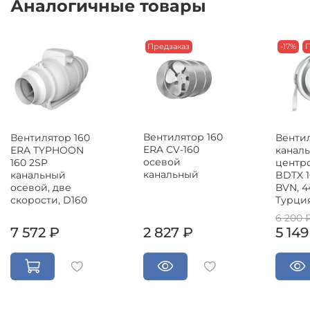
Аналогичные товары
Предзаказ
-17%
П
Вентилятор 160
Вентилятор 160
Вентил
ERA CV-160
ERA TYPHOON
канал
осевой
160 2SP
центр
канальный
канальный
BDTX 1
осевой, две
BVN, 4
скорости, D160
Турци
6 200 
7 572 ₽
2 827 ₽
5 149