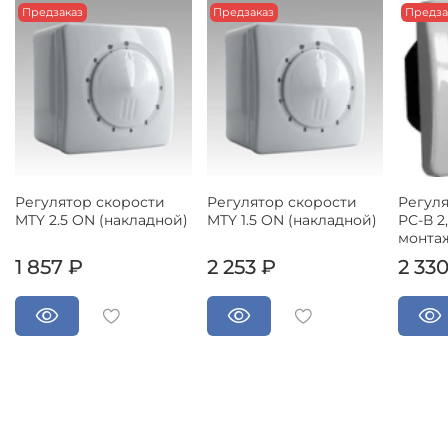
Предзаказ
Предзаказ
Предза
Регулятор скорости
Регулятор скорости
Регуля
MTY 2.5 ON (накладной)
MTY 1.5 ON (накладной)
РС-В 2
монта
1 857 ₽
2 253 ₽
2 33