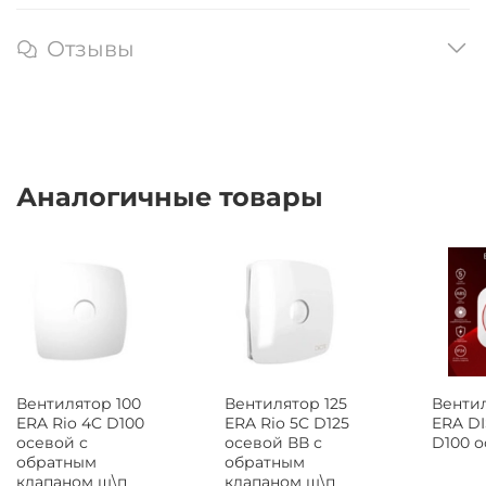
Отзывы
Аналогичные товары
Вентил
Вентилятор 100
Вентилятор 125
ERA DI
ERA Rio 4C D100
ERA Rio 5C D125
D100 
осевой с
осевой ВВ с
обратным
обратным
клапаном ш\п
клапаном ш\п