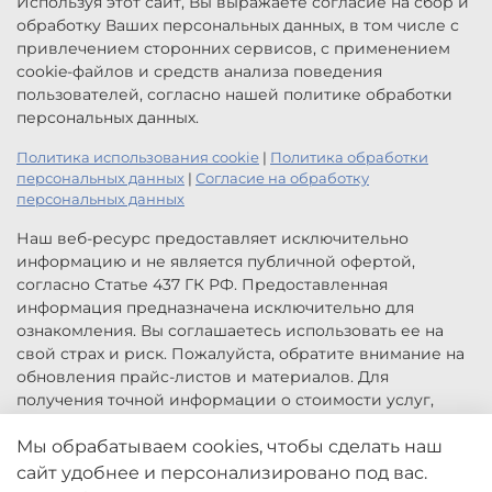
Используя этот сайт, Вы выражаете согласие на сбор и
обработку Ваших персональных данных, в том числе с
привлечением сторонних сервисов, с применением
cookie-файлов и средств анализа поведения
пользователей, согласно нашей политике обработки
персональных данных.
Политика использования cookie
|
Политика обработки
персональных данных
|
Согласие на обработку
персональных данных
Наш веб-ресурс предоставляет исключительно
информацию и не является публичной офертой,
согласно Статье 437 ГК РФ. Предоставленная
информация предназначена исключительно для
ознакомления. Вы соглашаетесь использовать ее на
свой страх и риск. Пожалуйста, обратите внимание на
обновления прайс-листов и материалов. Для
получения точной информации о стоимости услуг,
свяжитесь с нами по указанным контактам или для
заказа услуг заполните форму обратной связи.
Мы обрабатываем cookies, чтобы сделать наш
Цены, указанные на сайте приведены как справочная
сайт удобнее и персонализировано под вас.
информация и не являются публичной офертой. Могут