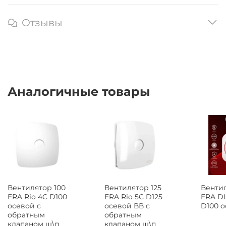
Отзывы
Аналогичные товары
Вентил
Вентилятор 100
Вентилятор 125
ERA DI
ERA Rio 4C D100
ERA Rio 5C D125
D100 
осевой с
осевой ВВ с
обратным
обратным
клапаном ш\п
клапаном ш\п