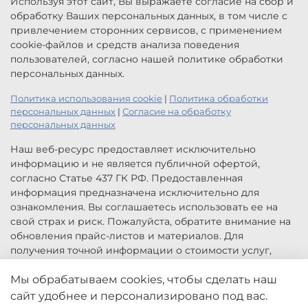
Используя этот сайт, Вы выражаете согласие на сбор и
обработку Ваших персональных данных, в том числе с
привлечением сторонних сервисов, с применением
cookie-файлов и средств анализа поведения
пользователей, согласно нашей политике обработки
персональных данных.
Политика использования cookie
|
Политика обработки
персональных данных
|
Согласие на обработку
персональных данных
Наш веб-ресурс предоставляет исключительно
информацию и не является публичной офертой,
согласно Статье 437 ГК РФ. Предоставленная
информация предназначена исключительно для
ознакомления. Вы соглашаетесь использовать ее на
свой страх и риск. Пожалуйста, обратите внимание на
обновления прайс-листов и материалов. Для
получения точной информации о стоимости услуг,
свяжитесь с нами по указанным контактам или для
заказа услуг заполните форму обратной связи.
Мы обрабатываем cookies, чтобы сделать наш
Цены, указанные на сайте приведены как справочная
сайт удобнее и персонализировано под вас.
информация и не являются публичной офертой. Могут