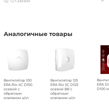
Отзывы
Аналогичные товары
Вентил
Вентилятор 100
Вентилятор 125
ERA DI
ERA Rio 4C D100
ERA Rio 5C D125
D100 
осевой с
осевой ВВ с
обратным
обратным
клапаном ш\п
клапаном ш\п