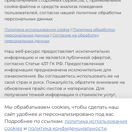
привлечением сторонних сервисов, с применением
cookie-файлов и средств анализа поведения
пользователей, согласно нашей политике обработки
персональных данных.
Политика использования cookie
|
Политика обработки
персональных данных
|
Согласие на обработку
персональных данных
Наш веб-ресурс предоставляет исключительно
информацию и не является публичной офертой,
согласно Статье 437 ГК РФ. Предоставленная
информация предназначена исключительно для
ознакомления. Вы соглашаетесь использовать ее на
свой страх и риск. Пожалуйста, обратите внимание на
обновления прайс-листов и материалов. Для
получения точной информации о стоимости услуг,
свяжитесь с нами по указанным контактам или для
Мы обрабатываем cookies, чтобы сделать наш
заказа услуг заполните форму обратной связи.
Цены, указанные на сайте приведены как справочная
сайт удобнее и персонализировано под вас.
информация и не являются публичной офертой. Могут
Подробнее по ссылкам:
политика использования
быть изменены в любое время без предупреждения.
cookies
и
политика конфиденциальности
.