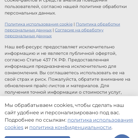
cookie-файлов и средств анализа поведения
пользователей, согласно нашей политике обработки
персональных данных.
Политика использования cookie
|
Политика обработки
персональных данных
|
Согласие на обработку
персональных данных
Наш веб-ресурс предоставляет исключительно
информацию и не является публичной офертой,
согласно Статье 437 ГК РФ. Предоставленная
информация предназначена исключительно для
ознакомления. Вы соглашаетесь использовать ее на
свой страх и риск. Пожалуйста, обратите внимание на
обновления прайс-листов и материалов. Для
получения точной информации о стоимости услуг,
свяжитесь с нами по указанным контактам или для
Мы обрабатываем cookies, чтобы сделать наш
заказа услуг заполните форму обратной связи.
Цены, указанные на сайте приведены как справочная
сайт удобнее и персонализировано под вас.
информация и не являются публичной офертой. Могут
Подробнее по ссылкам:
политика использования
быть изменены в любое время без предупреждения.
cookies
и
политика конфиденциальности
.